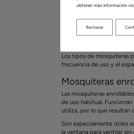
Cada una responde a un us
obtener más información vis
dormitorio que una puerta d
de cocina.
Rechazar
Conf
Tipos de mos
Los tipos de mosquiteras pa
frecuencia de uso y el espa
Mosquiteras enro
Las mosquiteras enrollable
de uso habitual. Funcionan
utiliza, por lo que resultan
Son especialmente útiles e
la ventana para ventilar si