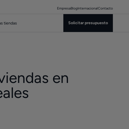
Empresa
Blog
Internacional
Contacto
Solicitar presupuesto
s tiendas
viendas en
eales