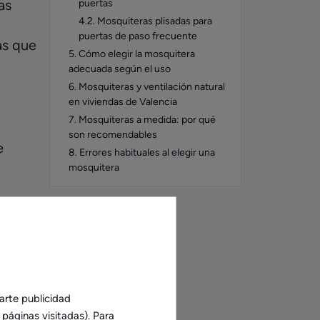
as
puertas
4.2. Mosquiteras plisadas para
puertas de paso frecuente
as que
5. Cómo elegir la mosquitera
adecuada según el uso
6. Mosquiteras y ventilación natural
en viviendas de Valencia
7. Mosquiteras a medida: por qué
son recomendables
e
8. Errores habituales al elegir una
mosquitera
arte publicidad
páginas visitadas). Para