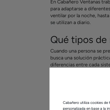
En Cabañero Ventanas tra
para adaptarse a diferent
ventilar por la noche, hast
se utilizan a diario.
Qué tipos de
Cuando una persona se pre
busca una solución práctic
diferencias entre cada sis
Mosquiteras plisadas.
Mosquiteras enrollables
Mosquiteras correderas
Mosquiteras fijas.
Mosquiteras abatibles.
Cabañero utiliza cookies de t
personalizada en base a la i