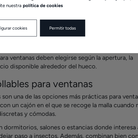
o diferente. No es lo mismo proteger una ventana
ite nuestra
política de cookies
e terraza, una salida al balcón o una ventana cor
igurar cookies
Permitir todas
quiteras para ventanas
ra ventanas deben elegirse según la apertura, la
cio disponible alrededor del hueco.
llables para ventanas
s son una de las opciones más prácticas para vent
 con un cajón en el que se recoge la malla cuando 
 discretas y cómodas.
n dormitorios, salones o estancias donde interesa 
n dejar paso a insectos. Además, combinan bien co