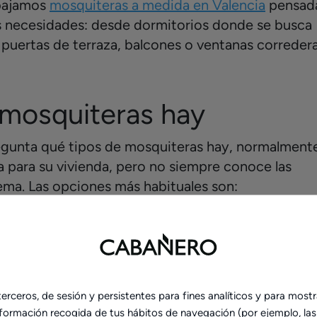
bajamos
mosquiteras a medida en Valencia
pensad
es necesidades: desde dormitorios donde se busca
a puertas de terraza, balcones o ventanas correder
 mosquiteras hay
gunta qué tipos de mosquiteras hay, normalment
a para su vivienda, pero no siempre conoce las
tema. Las opciones más habituales son:
.
.
erceros, de sesión y persistentes para fines analíticos y para mostr
nformación recogida de tus hábitos de navegación (por ejemplo, las 