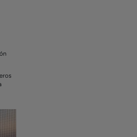
ión
deros
a