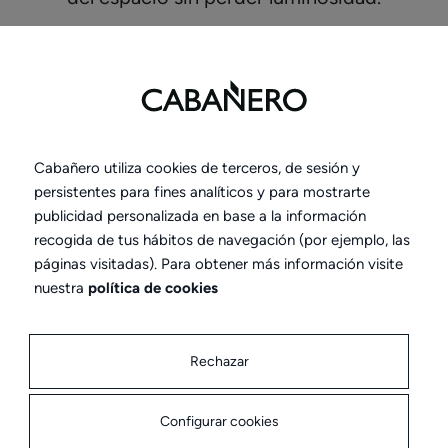
Ventajas y beneficios de
Cabañero utiliza cookies de terceros, de sesión y
nuestras mamparas
persistentes para fines analíticos y para mostrarte
publicidad personalizada en base a la información
recogida de tus hábitos de navegación (por ejemplo, las
Flexibilidad
: Permiten dividir grandes
páginas visitadas). Para obtener más información visite
espacios sin necesidad de realizar obras,
nuestra
política de cookies
pudiendo ser adaptadas a diferentes
necesidades.
Rechazar
Estética
: Las mamparas aportan elegancia
y estilo a cualquier habitación o espacio
comercial.
Configurar cookies