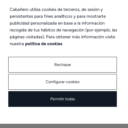
adicionales como cortinas, toldos o
sistemas de iluminación para personalizar
Cabañero utiliza cookies de terceros, de sesión y
aún más tu pérgola.
persistentes para fines analíticos y para mostrarte
publicidad personalizada en base a la información
Durabilidad
: Hechas con materiales de alta
recogida de tus hábitos de navegación (por ejemplo, las
calidad, nuestras pérgolas ofrecen
páginas visitadas). Para obtener más información visite
resistencia a las inclemencias del tiempo y
nuestra
política de cookies
requieren poco mantenimiento.
Rechazar
Configurar cookies
¿Cómo saber qué pérgola elegir?
Permitir todas
Claves a la hora de conseguir tu
pérgola