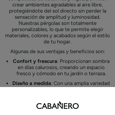
crear ambientes agradables al aire libre,
protegiéndote del sol directo sin perder la
sensación de amplitud y luminosidad.
Nuestras pérgolas son totalmente
personalizables, lo que te permite elegir
materiales, colores y acabados según el estilo
de tu hogar.
Algunas de sus ventajas y beneficios son:
Confort y frescura
: Proporcionan sombra
en días calurosos, creando un espacio
fresco y cómodo en tu jardín o terraza.
Diseño a medida
: Con una amplia variedad
de materiales y acabados, nuestras
pérgolas se adaptan a tu estilo y
necesidades.
Versatilidad
: Puedes incorporar elementos