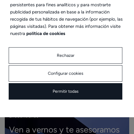
Educación y negocio
Sagunto
Educación y n
persistentes para fines analíticos y para mostrarte
1 PRODUCTO
2 PRODUCTOS
publicidad personalizada en base a la información
Colegio Sagunto
Colegio
recogida de tus hábitos de navegación (por ejemplo, las
páginas visitadas). Para obtener más información visite
nuestra
política de cookies
Ver todos
Rechazar
Configurar cookies
Permitir todas
Encuéntranos
Ven a vernos y te asesoramos